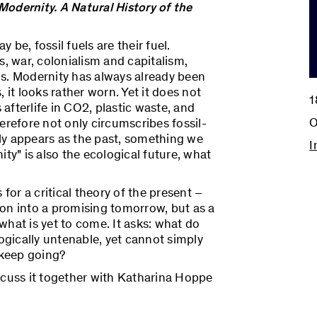
 Modernity. A Natural History of the
be, fossil fuels are their fuel.
 war, colonialism and capitalism,
s. Modernity has always already been
s, it looks rather worn. Yet it does not
1
 afterlife in CO2, plastic waste, and
O
erefore not only circumscribes fossil-
ly appears as the past, something we
I
ty" is also the ecological future, what
or a critical theory of the present –
tion into a promising tomorrow, but as a
hat is yet to come. It asks: what do
logically untenable, yet cannot simply
 keep going?
scuss it together with Katharina Hoppe