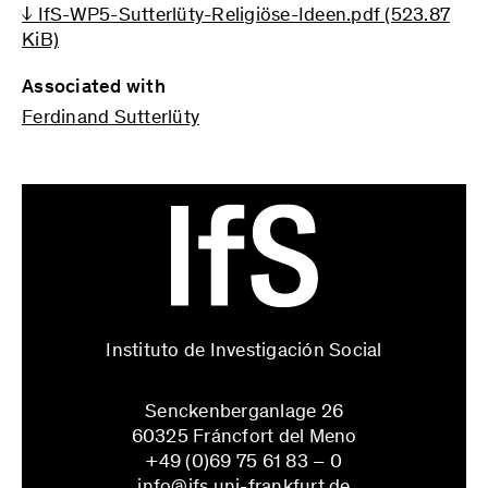
↓ IfS-WP5-Sutterlüty-Religiöse-Ideen.pdf
(523.87
KiB)
Associated with
Ferdinand Sutterlüty
Instituto de Investigación Social
Senckenberganlage 26
60325 Fráncfort del Meno
+49 (0)69 75 61 83 – 0
info@ifs.uni-frankfurt.de