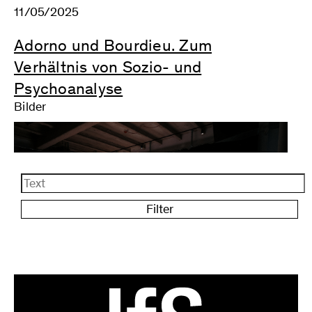
11/05/2025
Bezüge der IfS-Veranstaltungen als auch der
unterschiedlichen Vorstellungen ihrer
Adorno und Bourdieu. Zum
ästhetischen Vermittlung.
Verhältnis von Sozio- und
Psychoanalyse
Bilder