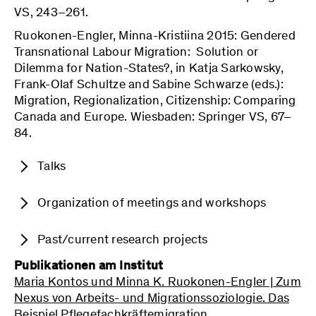
VS, 243–261.
Ruokonen-Engler, Minna-Kristiina 2015: Gendered
Transnational Labour Migration: Solution or
Dilemma for Nation-States?, in Katja Sarkowsky,
Frank-Olaf Schultze and Sabine Schwarze (eds.):
Migration, Regionalization, Citizenship: Comparing
Canada and Europe. Wiesbaden: Springer VS, 67–
84.
Talks
Ruokonen-Engler, Minna-Kristiina 2021:
Organization of meetings and workshops
Entering the Research Field: Affective
Autoethnographic Encounters. 15th ESA
2021: Panel “Doing Biographical Research
Past/current research projects
Conference “Sociological Knowledges for
Under Conditions of Pandemic:
Alternative Futures.” Barcelona, September
Methodological Challenges and
Publikationen am Institut
Autonomous Immigration and Recruitment
1.
Methodological Innovations,” IV Forum of
Maria Kontos und Minna K. Ruokonen-Engler | Zum
of Foreign Nursing Personnel: Dynamics of
Sociology/International Sociological
Ruokonen-Engler, Minna-Kristiina 2021: I
Nexus von Arbeits- und Migrationssoziologie. Das
Operational Integration in the Care Sector
Association (ISA) “Challenges of the 21st
Didn’t Get That Interview! Dealing with
Beispiel Pflegefachkräftemigration
(BIGA/Business Integration in Globalized