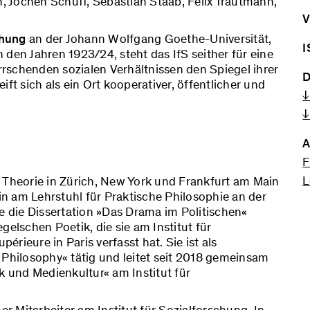
 Jochen Schuff, Sebastian Staab, Felix Trautmann,
V
chung
an der Johann Wolfgang Goethe-Universität,
I
den Jahren 1923/24, steht das IfS seither für eine
errschenden sozialen Verhältnissen den Spiegel ihrer
D
ft sich als ein Ort kooperativer, öffentlicher und
↓
↓
A
F
L
 Theorie in Zürich, New York und Frankfurt am Main
rin am Lehrstuhl für Praktische Philosophie an der
ie die Dissertation »Das Drama im Politischen«
gelschen Poetik, die sie am Institut für
rieure in Paris verfasst hat. Sie ist als
 Philosophy« tätig und leitet seit 2018 gemeinsam
k und Medienkultur« am Institut für