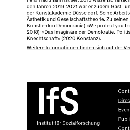
Felix Trautmann ist seit 2015 wissenschaftlich
den Jahren 2019-2021 war er zudem Gast- u
der Kunstakademie Düsseldorf. Seine Arbeitss
Ästhetik und Gesellschaftstheorie. Zu seinen
Künstlerduo Democracia) »We protect you from
2018); »Das Imaginäre der Demokratie. Politis
Knechtschaft« (2020 Konstanz).
Weitere Informationen finden sich auf der Ver
Cont
Direc
Even
Publi
Institut für Sozialforschung
Cont