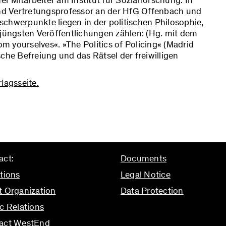
er Mitarbeiter am Institut für Sozialforschung. In
nd Vertretungsprofessor an der HfG Offenbach und
chwerpunkte liegen in der politischen Philosophie,
 jüngsten Veröffentlichungen zählen: (Hg. mit dem
 yourselves«. »The Politics of Policing« (Madrid
che Befreiung und das Rätsel der freiwilligen
lagsseite.
act:
Documents
tions
Legal Notice
t Organization
Data Protection
c Relations
act WestEnd