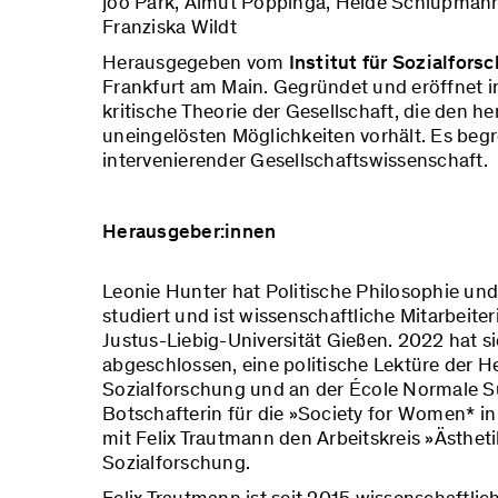
joo Park, Almut Poppinga, Heide Schlüpmann,
Franziska Wildt
Herausgegeben vom
Institut für Sozialfors
Frankfurt am Main. Gegründet und eröffnet in 
kritische Theorie der Gesellschaft, die den h
uneingelösten Möglichkeiten vorhält. Es begrei
intervenierender Gesellschaftswissenschaft.
Herausgeber:innen
Leonie Hunter hat Politische Philosophie und
studiert und ist wissenschaftliche Mitarbeite
Justus-Liebig-Universität Gießen. 2022 hat s
abgeschlossen, eine politische Lektüre der He
Sozialforschung und an der École Normale Supé
Botschafterin für die »Society for Women* in
mit Felix Trautmann den Arbeitskreis »Ästheti
Sozialforschung.