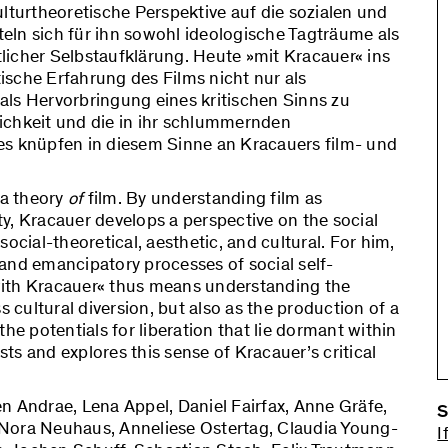
lturtheoretische Perspektive auf die sozialen und
tteln sich für ihn sowohl ideologische Tagträume als
licher Selbstaufklärung. Heute »mit Kracauer« ins
sche Erfahrung des Films nicht nur als
als Hervorbringung eines kritischen Sinns zu
klichkeit und die in ihr schlummernden
es knüpfen in diesem Sinne an Kracauers film- und
 a theory
of
film. By understanding film as
ity, Kracauer develops a perspective on the social
 social-theoretical, aesthetic, and cultural. For him,
and emancipatory processes of social self-
with Kracauer« thus means understanding the
s cultural diversion, but also as the production of a
 the potentials for liberation that lie dormant within
sts and explores this sense of Kracauer’s critical
en Andrae, Lena Appel, Daniel Fairfax, Anne Gräfe,
S
r, Nora Neuhaus, Anneliese Ostertag, Claudia Young-
I