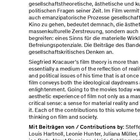
gesellschaftstheoretische, ästhetische und ku
politischen Fragen seiner Zeit. Im Film vermi
auch emanzipatorische Prozesse gesellschaft
Kino zu gehen, bedeutet demnach, die ästheti
massenkulturelle Zerstreuung, sondern auch 
begreifen: eines Sinns für die materielle Wir
Befreiungspotenziale. Die Beiträge des Band
gesellschaftskritisches Denken an.
Siegfried Kracauer’s film theory is more than
essentially a medium of the reflection of real
and political issues of his time that is at once
film conveys both the ideological daydreams 
enlightenment. Going to the movies today »
aesthetic experience of film not only as a mas
critical sense: a sense for material reality and
it. Each of the contributions to this volume te
thinking on film and society.
Mit Beiträgen von / Contributions by:
Steff
Louis Hartnoll, Leonie Hunter, Juliana Mülle