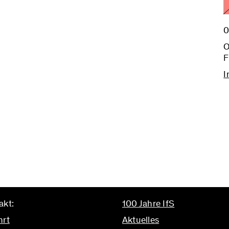
0
O
F
I
akt:
100 Jahre IfS
hrt
Aktuelles