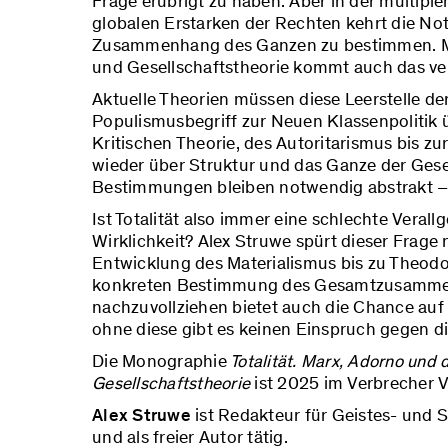
Frage erübrigt zu haben. Aber in der multipl
globalen Erstarken der Rechten kehrt die No
Zusammenhang des Ganzen zu bestimmen. Mit
und Gesellschaftstheorie kommt auch das ver
Aktuelle Theorien müssen diese Leerstelle der
Populismusbegriff zur Neuen Klassenpolitik
Kritischen Theorie, des Autoritarismus bis z
wieder über Struktur und das Ganze der Gesel
Bestimmungen bleiben notwendig abstrakt – 
Ist Totalität also immer eine schlechte Verall
Wirklichkeit? Alex Struwe spürt dieser Frage
Entwicklung des Materialismus bis zu Theodo
konkreten Bestimmung des Gesamtzusammen
nachzuvollziehen bietet auch die Chance auf
ohne diese gibt es keinen Einspruch gegen d
Die Monographie
Totalität. Marx, Adorno und 
Gesellschaftstheorie
ist 2025 im Verbrecher V
Alex Struwe
ist Redakteur für Geistes- und 
und als freier Autor tätig.