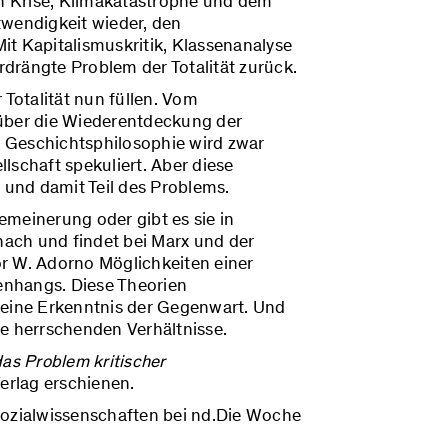
en Krise, Klimakatastrophe und dem
twendigkeit wieder, den
 Kapitalismuskritik, Klassenanalyse
drängte Problem der Totalität zurück.
 Totalität nun füllen. Vom
 über die Wiederentdeckung der
ur Geschichtsphilosophie wird zwar
lschaft spekuliert. Aber diese
und damit Teil des Problems.
gemeinerung oder gibt es sie in
 nach und findet bei Marx und der
r W. Adorno Möglichkeiten einer
hangs. Diese Theorien
 eine Erkenntnis der Gegenwart. Und
ie herrschenden Verhältnisse.
das Problem kritischer
erlag erschienen.
Sozialwissenschaften bei nd.Die Woche