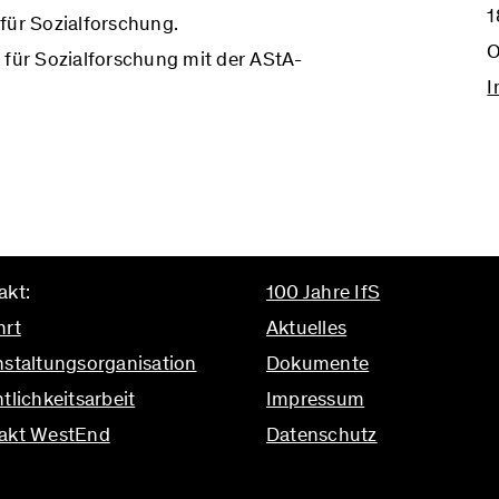
1
 für Sozialforschung.
O
 für Sozialforschung mit der AStA-
I
akt:
100 Jahre IfS
hrt
Aktuelles
nstaltungsorganisation
Dokumente
tlichkeitsarbeit
Impressum
akt WestEnd
Datenschutz
ifs.uni-frankfurt.de