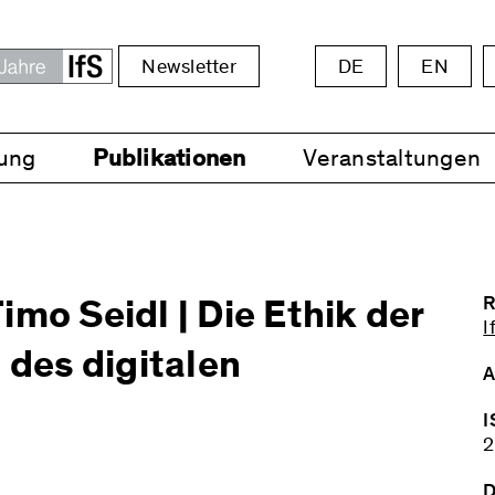
Newsletter
DE
EN
ung
Publikationen
Veranstaltungen
mo Seidl | Die Ethik der
R
I
 des digitalen
A
I
2
D