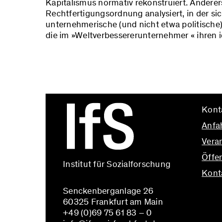
Kapitalismus normativ rekonstruiert. Andererse
Rechtfertigungsordnung analysiert, in der si
unternehmerische (und nicht etwa politische
die im »Weltverbessererunternehmer « ihren id
Kont
Anfa
Vera
Öffen
Institut für Sozialforschung
Kont
Senckenberganlage 26
info@
60325 Frankfurt am Main
+49 (0)69 75 61 83 – 0