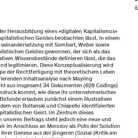
↓
der Herausbildung eines »digitalen Kapitalismus«
apitalistischen Geistes beobachten lässt. In einem
 Auseinandersetzung mit Sombart, Weber sowie
alistischen Geistes gewonnen, der sich als das
tiven Wissensbestände definieren lässt, die das
und legitimieren. Diese Konzeptualisierung wird
ogie der Rechtfertigung mit theoretischem Leben
urierenden Inhaltsanalyse nach Mayring
eht aus insgesamt 34 Dokumenten (628 Codings)
Ausdruck kommt, wie diese ihr unternehmerisches
 Befunde erlauben zunächst einem illustrativen
dem von Boltanski und Chiapello identifizierten
italistischen Geist. Im Zentrum dieses
ch unseres Beitrags steht jedoch eine neue und
ir im Anschluss an Morozov als Polis der Solution
h ihrer Genese aus der jüngeren (Sozial-)Kritik am