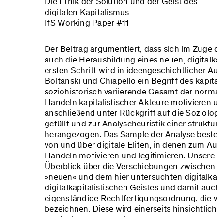
Die Ethik der Solution und der Geist des
digitalen Kapitalismus
IfS Working Paper #11
Der Beitrag argumentiert, dass sich im Zuge 
auch die Herausbildung eines neuen, digitalk
ersten Schritt wird in ideengeschichtlicher
Boltanski und Chiapello ein Begriff des kapit
soziohistorisch variierende Gesamt der norma
Handeln kapitalistischer Akteure motivieren 
anschließend unter Rückgriff auf die Soziol
gefüllt und zur Analyseheuristik einer strukt
herangezogen. Das Sample der Analyse best
von und über digitale Eliten, in denen zum 
Handeln motivieren und legitimieren. Unsere
Überblick über die Verschiebungen zwischen 
»neuen« und dem hier untersuchten digitalkap
digitalkapitalistischen Geistes und damit au
eigenständige Rechtfertigungsordnung, die w
bezeichnen. Diese wird einerseits hinsichtlic