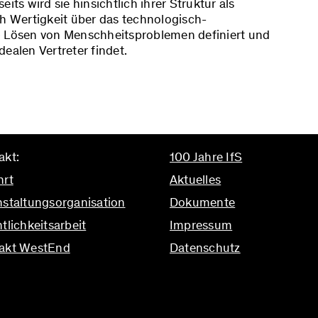
its wird sie hinsichtlich ihrer Struktur als
ch Wertigkeit über das technologisch-
) Lösen von Menschheitsproblemen definiert und
ealen Vertreter findet.
akt:
100 Jahre IfS
hrt
Aktuelles
nstaltungsorganisation
Dokumente
tlichkeitsarbeit
Impressum
akt WestEnd
Datenschutz
ifs.uni-frankfurt.de