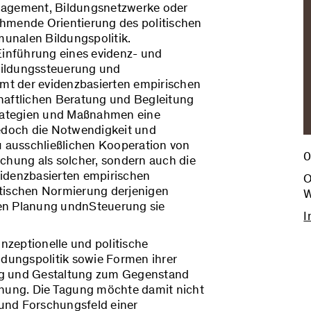
agement, Bildungsnetzwerke oder
ehmende Orientierung des politischen
unalen Bildungspolitik.
Einführung eines evidenz- und
Bildungssteuerung und
mt der evidenzbasierten empirischen
haftlichen Beratung und Begleitung
rategien und Maßnahmen eine
jedoch die Notwendigkeit und
u ausschließlichen Kooperation von
0
chung als solcher, sondern auch die
videnzbasierten empirischen
O
ktischen Normierung derjenigen
W
ren Planung undnSteuerung sie
I
zeptionelle und politische
dungspolitik sowie Formen ihrer
ng und Gestaltung zum Gegenstand
chung. Die Tagung möchte damit nicht
und Forschungsfeld einer