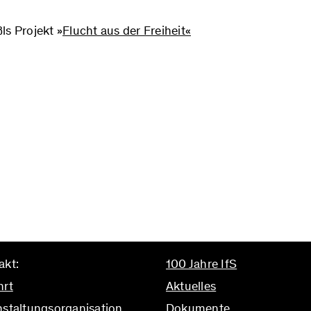
ls Projekt »
Flucht aus der Freiheit«
akt:
100 Jahre IfS
hrt
Aktuelles
nstaltungsorganisation
Dokumente