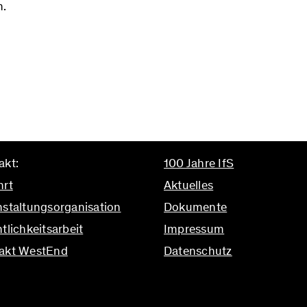
n.
akt:
100 Jahre IfS
hrt
Aktuelles
nstaltungsorganisation
Dokumente
tlichkeitsarbeit
Impressum
akt WestEnd
Datenschutz
ifs.uni-frankfurt.de