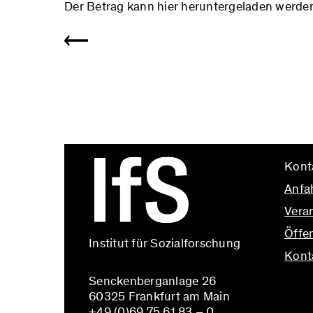
Der Betrag kann hier heruntergeladen werde
Kont
Anfa
Vera
Öffen
Institut für Sozialforschung
Kont
Senckenberganlage 26
info@
60325 Frankfurt am Main
+49 (0)69 75 61 83 – 0