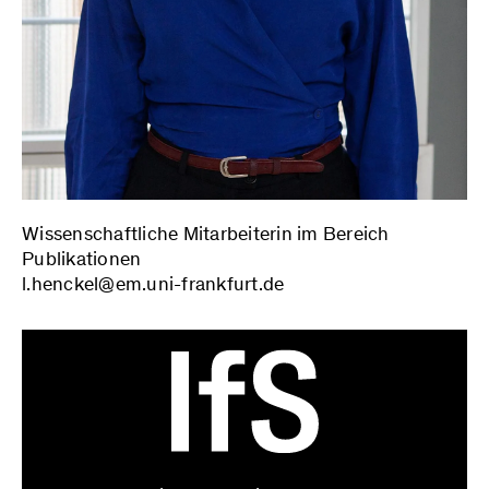
»Ideologiekritik als Wissenschaftskritik?«:
Vortrag im Rahmen der Kritischen
Einführungswochen der Universität des
Saarlandes, 24.10.2024.
»Teddys Grabbelkiste: Kritische Theorie
ohne Widersprüche«: Vortrag im Rahmen
der Tagung »Wenn Kritik schlecht wird…«
an der Justus-Liebig-Universität Gießen,
13.04.2024.
Wissenschaftliche Mitarbeiterin im Bereich
»Dialektik der Aufklärung. Kapitel: Elemente
Publikationen
des Antisemitismus«: Workshop im Rahmen
l.henckel@em.uni-frankfurt.de
der Reihe ‚Kritische Theorie‘ des AStA der
Goethe Universität Frankfurt am Main,
23.11.2023.
»Hintergründe und Akteure der Ersten
Marxistischen Arbeitswoche – Korsch,
Pollock, Wittfogel«: Workshop (gemeinsam
mit Ronja Rossmann und Michael
Heidemann) im Rahmen der „Zweiten