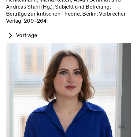
Andreas Stahl (Hg.): Subjekt und Befreiung.
Beiträge zur kritischen Theorie. Berlin: Verbrecher
Verlag, 209–264.
Vorträge
»›Wirrnis in einer Wirrnis‹. Gestalttheorie
und kritische Theorie«: Vortrag im Rahmen
der Tagung der »Darmstädter Tage für
Junge Phänomenologische Forschung«, TU
Darmstadt, 07.02.2025.
»Wieviel (kritische) Gesellschaftstheorie
braucht Antisemitismusforschung?«
Workshop im Rahmen der Herbstakademie
des Tikvah Instituts
»Antisemitismuskritische
Antisemitismusforschung« in Frankfurt am
Main, 02.12.2024.