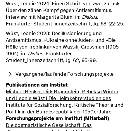
Wüst, Leonie 2024: Einen Schritt vor, zwei zurück.
Über den zähen Kampf gegen Antisemitismus.
Interview mit Margarita Blum, in:
Diskus
.
Frankfurter Student_innenzeitschrift, Jg. 63, 22-25.
Wüst, Leonie 2023: Desillusionierung und
Antisemitismus. »Ukraine ohne Juden« und »Die
Hölle von Treblinka« von Wassilij Grossman (1905-
1964), in:
Diskus
. Frankfurter
Student_innenzeitschrift, Jg. 62, 95-99.
Vergangene/laufende Forschungsprojekte
Publikationen am Institut
Die postnazistische Gesellschaft. Das
Michael Becker, Dirk Braunstein, Rebekka Winter
›Gruppenexperiment‹ des Instituts für
und Leonie Wüst | Die Heimkehrerstudien des
Sozialforschung: Erschließung, Edition,
Instituts für Sozialforschung. Kritische Theorie und
Forschung
Politik in der Bundesrepublik der 1950er Jahre
Forschungsprojekte am Institut (Mitarbeit)
Die postnazistische Gesellschaft. Das