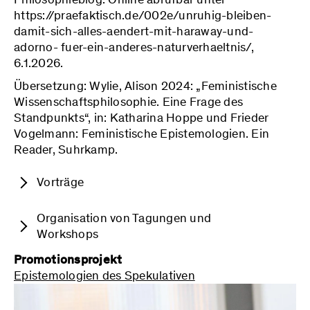
https://praefaktisch.de/002e/unruhig-bleiben-
damit-sich-alles-aendert-mit-haraway-und-
adorno- fuer-ein-anderes-naturverhaeltnis/,
6.1.2026.
Übersetzung: Wylie, Alison 2024: „Feministische
Wissenschaftsphilosophie. Eine Frage des
Standpunkts“, in: Katharina Hoppe und Frieder
Vogelmann: Feministische Epistemologien. Ein
Reader, Suhrkamp.
Vorträge
Schröder, Miriam 2026: Why Critical Theory
Organisation von Tagungen und
Needs Speculation. Philosophy and Social
Workshops
Science. Prag, 13.
–
17. Mai.
Promotionsprojekt
Abd Al Majeed, Rime, Christina Engelmann
Schröder, Miriam 2026: Adornos
Epistemologien des Spekulativen
und Miriam Schröder, Materialist-Feminist
spekulativer Gesellschaftsbegriff.
Analyses of Fascist Capitalism,
Darmstädter Tage für junge
Internationaler Workshop, Frankfurt, 13.