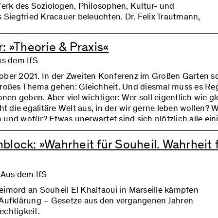
Werk des Soziologen, Philosophen, Kultur- und
s Siegfried Kracauer beleuchten. Dr. Felix Trautmann,
er Mitarbeiter am Institut für Sozialforschung (IfS) und
r. Sidonia Blättler, Prof. Dr. Axel Honneth und Almut
: »Theorie & Praxis«
sator der Konferenz, über einen wichtigen und vielseiti
ge nicht als prominenter Vertreter der Frankfurter Schule
us dem IfS
. Doch seitdem auch eine Gesamtausgabe vorliegt, hat di
ber 2021. In der Zweiten Konferenz im Großen Garten so
re Auseinandersetzung mit Kracauer deutlich zugenomme
großes Thema gehen: Gleichheit. Und diesmal muss es Re
onen geben. Aber viel wichtiger: Wer soll eigentlich wie gl
ht die egalitäre Welt aus, in der wir gerne leben wollen? 
und wofür? Etwas unerwartet sind sich plötzlich alle eini
block: »Wahrheit für Souheil. Wahrheit 
, Aus dem IfS
imord an Souheil El Khalfaoui in Marseille kämpfen
 Aufklärung – Gesetze aus den vergangenen Jahren
chtigkeit.