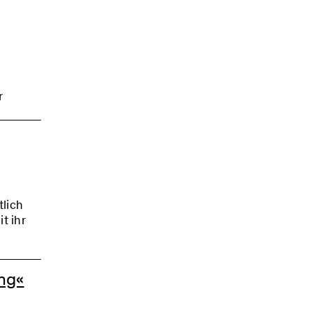
r
r
il:
kungen
tlich
t ihr
ng«