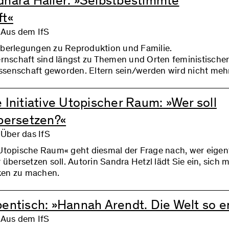
dhara Haller: »Selbstbestimmte
ft«
, Aus dem IfS
Überlegungen zu Reproduktion und Familie.
ernschaft sind längst zu Themen und Orten feministische
senschaft geworden. Eltern sein/werden wird nicht meh
Abkehr von Politik oder feministischen Idealen. Im Gegente
sein erschwert oder zur Zumutung wird, sind die Auswir
 Initiative Utopischer Raum: »Wer soll
, Kapitalismus und Heteronormativität sichtbarer denn je.
übersetzen?«
 Über das IfS
Utopische Raum« geht diesmal der Frage nach, wer eigen
 übersetzen soll. Autorin Sandra Hetzl lädt Sie ein, sich mi
en zu machen.
bentisch: »Hannah Arendt. Die Welt so e
, Aus dem IfS