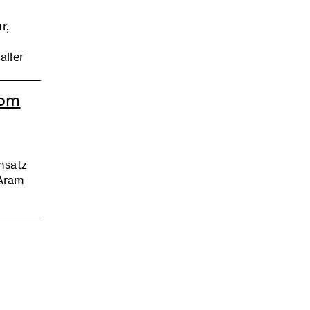
r,
aller
sicht
s
vom
nsatz
 Aram