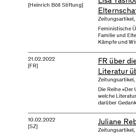
Lisa Yasho
[Heinrich Böll Stiftung]
Elternscha
Zeitungsartikel
Feministische 
Familie und Elt
Kämpfe und Wis
länger als eine 
Dort wo Eltern 
21.02.2022
FR über die
von Patriarchat
[FR]
Literatur 
Zeitungsartikel,
Die Reihe »Der 
welche Literatur
darüber Gedank
10.02.2022
Juliane Re
[SZ]
Zeitungsartikel