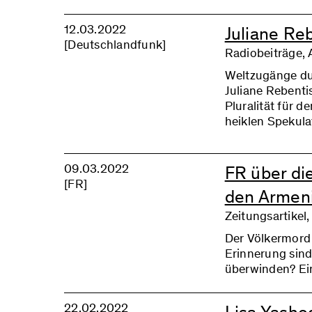
12.03.2022
Juliane Reb
[Deutschlandfunk]
Radiobeiträge, 
Weltzugänge du
Juliane Rebenti
Pluralität für 
heiklen Spekula
09.03.2022
FR über di
[FR]
den Armeni
Zeitungsartikel,
Der Völkermord
Erinnerung sind
überwinden? Ein
22.02.2022