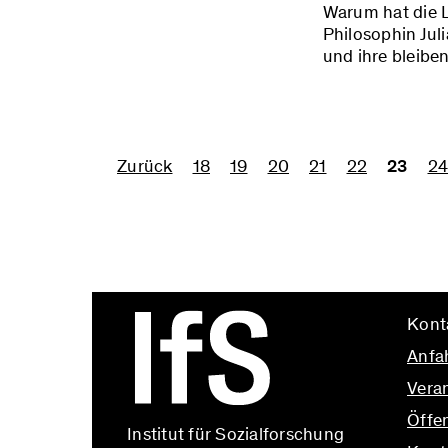
Warum hat die L
Philosophin Jul
und ihre bleib
Zurück
18
19
20
21
22
23
24
Kont
Anfa
Vera
Öffen
Institut für Sozialforschung