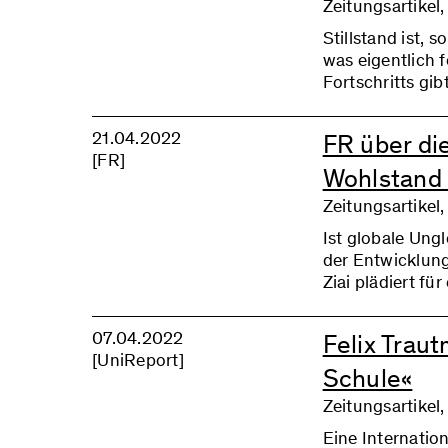
Zeitungsartikel
Stillstand ist, 
was eigentlich f
Fortschritts gib
Veränderung – a
auf Verluste un
21.04.2022
FR über di
eingeholt wird.
[FR]
Wohlstand f
Zeitungsartikel,
Ist globale Ung
der Entwicklung
Ziai plädiert fü
07.04.2022
Felix Traut
[UniReport]
Schule«
Zeitungsartikel
Eine Internatio