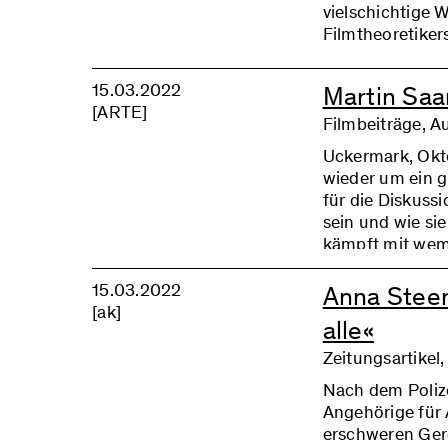
vielschichtige 
Filmtheoretiker
Wissenschaftlich
gemeinsam mit D
15.03.2022
Martin Saar
Poppinga Organi
[ARTE]
Denker, der lan
Filmbeiträge, A
rezipiert wurde
Uckermark, Okto
interdisziplinä
wieder um ein 
für die Diskussi
sein und wie sie
kämpft mit wem 
15.03.2022
Anna Steen
[ak]
alle«
Zeitungsartikel
Nach dem Polize
Angehörige für
erschweren Gere