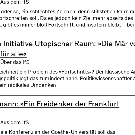
, Aus dem IfS
so oder so, ein schlechtes Zeichen, denn stillstehen kann nu
ortschreiten soll. Da es jedoch kein Ziel mehr abseits des
t, gibt es immer bloß Fortschritt, und insofern bleibt – bei 
lles stets gleich. Das Rad der Geschichte rollt ohne Rück
gehemmt weiter in eine bessere Zukunft, die doch niemal
e Initiative Utopischer Raum: »Die Mär 
ür alle«
 Über das IfS
leichheit ein Problem des »Fortschritts«? Der klassische A
spolitik legt das zumindest nahe. Politikwissenschaftler
r ein radikales Umdenken.
mann: »Ein Freidenker der Frankfurt
, Aus dem IfS
nale Konferenz an der Goethe-Universität soll das