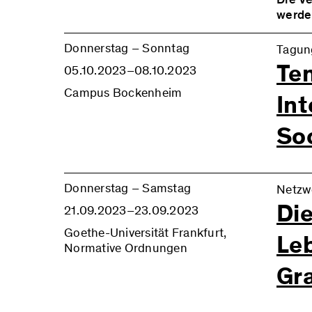
werde
folgen
Donnerstag – Sonntag
Tagun
Podium
Ten
Univer
05.10.2023–08.10.2023
La Sa
Campus Bockenheim
Int
an der
Strömu
So
Hohe s
Wandl
vorans
Critic
Gesell
Donnerstag – Samstag
Netzw
sozial
The In
Di
21.09.2023–23.09.2023
Überf
annive
machen
confer
Goethe-Universität Frankfurt,
Le
demokr
take p
Normative Ordnungen
Entwic
on the
Gr
rechts
and th
demokr
Frankf
die Te
Since 